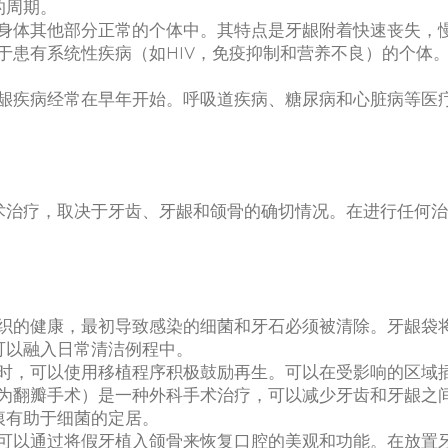
的周期。
在身体其他部分正常的个体中。其特点是牙龈附着快速丧失，
于患有系统性疾病（如HIV，免疫抑制和营养不良）的个体
牙龈疾病经常在早年开始。呼吸道疾病、糖尿病和心脏病等医
术治疗，取决于牙齿、牙龈和颌骨的确切情况。在进行任何治
：
组织的健康，最初导致感染的细菌和牙石必须被清除。牙龈袋
可以融入日常清洁例程中。
坏时，可以使用移植程序积极鼓励再生。可以在受影响的区域
称为翻瓣手术）是一种外科手术治疗，可以减少牙齿和牙龈之
痕有助于细菌的定居。
，可以通过将假牙植入颌骨来恢复口腔的美观和功能。在放置