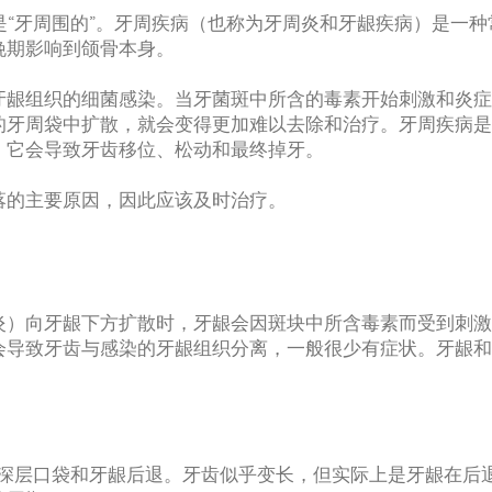
一词的意思是“牙周围的”。牙周疾病（也称为牙周炎和牙龈疾病）是
晚期影响到颌骨本身。
牙龈组织的细菌感染。当牙菌斑中所含的毒素开始刺激和炎症
的牙周袋中扩散，就会变得更加难以去除和治疗。牙周疾病是
，它会导致牙齿移位、松动和最终掉牙。
落的主要原因，因此应该及时治疗。
炎）向牙龈下方扩散时，牙龈会因斑块中所含毒素而受到刺激
会导致牙齿与感染的牙龈组织分离，一般很少有症状。牙龈和
：
致深层口袋和牙龈后退。牙齿似乎变长，但实际上是牙龈在后