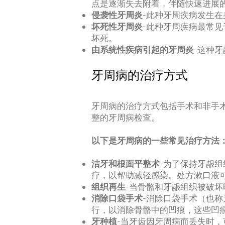
点是逐渐失去附着，伴随快速进展
侵袭性牙周炎
-此种牙周疾病发生
坏死性牙周炎
-此种牙周疾病最常见
坏死。
由系统性疾病引起的牙周炎
-这种
牙周病的治疗方式
牙周病的治疗方式包括手术和非手
整的牙周病检查。
以下是牙周病的一些常见治疗方法
洁牙和根面平整术
-为了保持牙龈
疗，以帮助减轻感染。处方漱口液
组织再生
-当骨骼和牙龈组织被破
消除口袋手术
-消除口袋手术（也
行，以消除骨骼中的凹痕，这些凹
牙种植
-当牙齿因牙周病而丢失时