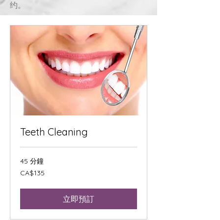
约。
Teeth Cleaning
45 分鐘
135
CA$135
加
拿
大
元
立即預訂