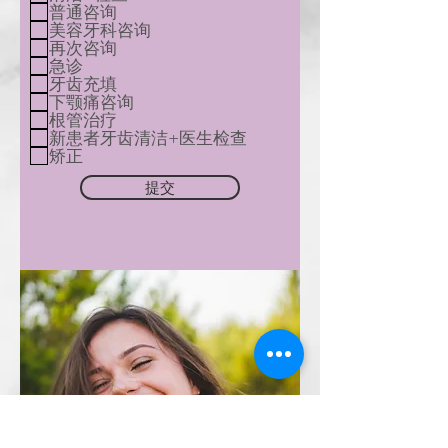
普通咨询
美容牙科咨询
再次咨询
急诊
牙齿充填
下颚痛咨询
根管治疗
新患者牙齿清洁+医生检查
矫正
提交